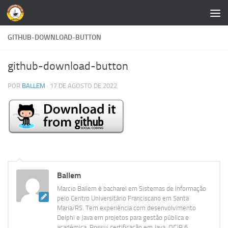
Skip to content
GITHUB-DOWNLOAD-BUTTON
github-download-button
POR
BALLEM
·
17 DE AGOSTO DE 2022
Ballem
Marcio Ballem é bacharel em Sistemas de Informação
pelo Centro Universitário Franciscano em Santa
Maria/RS. Tem experiência com desenvolvimento
Delphi e Java em projetos para gestão pública e
acadêmica. Possui certificação em Java, OCJP 6.