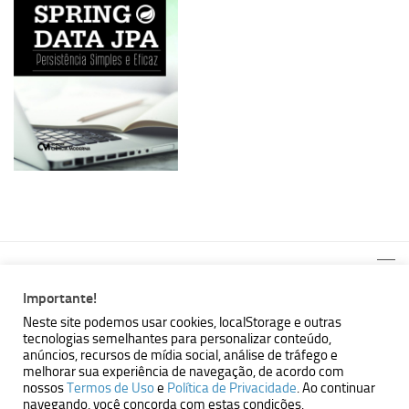
Importante!
Neste site podemos usar cookies, localStorage e outras
tecnologias semelhantes para personalizar conteúdo,
MBallem | Programando com Java © 2026. Todos Direitos
anúncios, recursos de mídia social, análise de tráfego e
Reservados.
melhorar sua experiência de navegação, de acordo com
nossos
Termos de Uso
e
Política de Privacidade
. Ao continuar
Powered by
- Designed with the
Hueman theme
navegando, você concorda com estas condições.