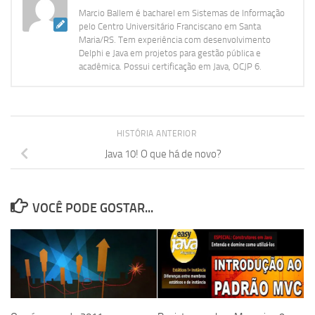
Marcio Ballem é bacharel em Sistemas de Informação
pelo Centro Universitário Franciscano em Santa
Maria/RS. Tem experiência com desenvolvimento
Delphi e Java em projetos para gestão pública e
acadêmica. Possui certificação em Java, OCJP 6.
HISTÓRIA ANTERIOR
Java 10! O que há de novo?
VOCÊ PODE GOSTAR...