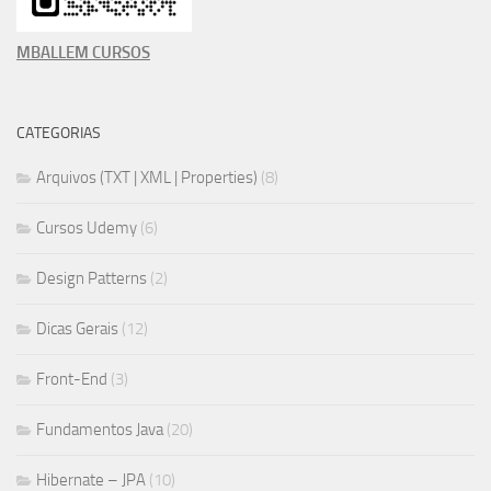
MBALLEM CURSOS
CATEGORIAS
Arquivos (TXT | XML | Properties)
(8)
Cursos Udemy
(6)
Design Patterns
(2)
Dicas Gerais
(12)
Front-End
(3)
Fundamentos Java
(20)
Hibernate – JPA
(10)