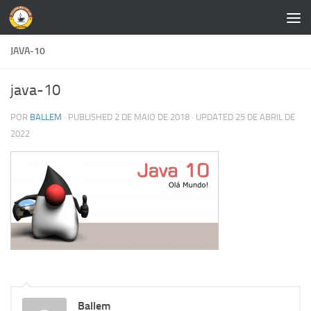
Skip to content
JAVA-10
java-10
POR
BALLEM
· PUBLISHED
2 DE MAIO DE 2018
· UPDATED
25 DE ABRIL DE
2022
Ballem