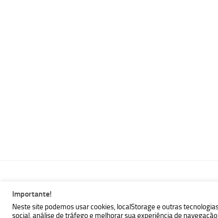
Importante!
MBallem | Programando com Java © 2026. Todos Direitos Reser
Neste site podemos usar cookies, localStorage e outras tecnologia
social, análise de tráfego e melhorar sua experiência de navegaç
Powered by
- Designed with the
Hueman theme