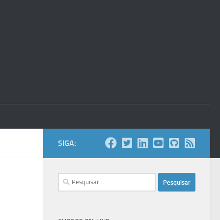
SIGA:
Pesquisar
por: