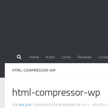
Skip to content
Home
Autor
Livros
Revistas
Curso
HTML-COMPRESSOR-WP
html-compressor-wp
POR
BALLEM
· PUBLISHED
8 DE NOVEMBRO DE 2014
· UPDATED
1