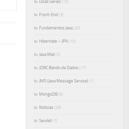
Dicas Gerais
(12)
Front-End
(3)
Fundamentos Java
(20)
Hibernate – JPA
(10)
Java Mail
(3)
JDBC:Bando de Dados
(17)
JMS (Java Message Service)
(1)
MongoDB
(6)
Noticias
(28)
Servlet
(1)