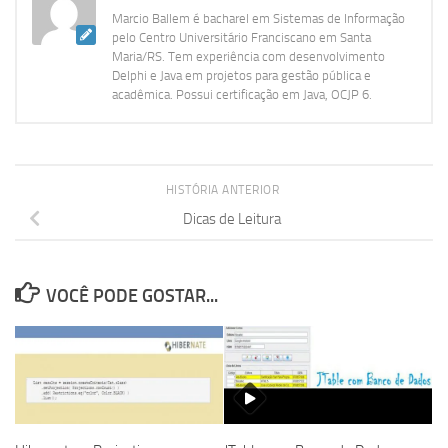
Marcio Ballem é bacharel em Sistemas de Informação
pelo Centro Universitário Franciscano em Santa
Maria/RS. Tem experiência com desenvolvimento
Delphi e Java em projetos para gestão pública e
acadêmica. Possui certificação em Java, OCJP 6.
HISTÓRIA ANTERIOR
Dicas de Leitura
VOCÊ PODE GOSTAR...