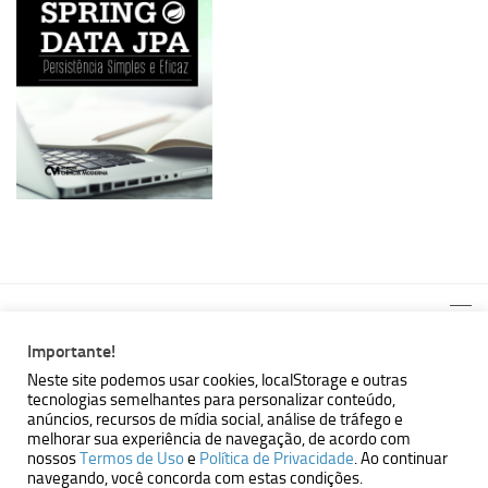
Importante!
Neste site podemos usar cookies, localStorage e outras
tecnologias semelhantes para personalizar conteúdo,
MBallem | Programando com Java © 2026. Todos Direitos
anúncios, recursos de mídia social, análise de tráfego e
Reservados.
melhorar sua experiência de navegação, de acordo com
nossos
Termos de Uso
e
Política de Privacidade
. Ao continuar
Powered by
- Designed with the
Hueman theme
navegando, você concorda com estas condições.