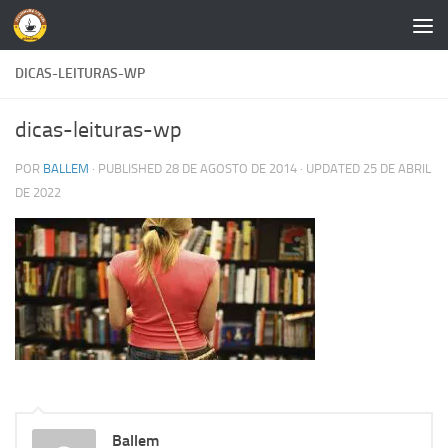
Skip to content
DICAS-LEITURAS-WP
dicas-leituras-wp
POR
BALLEM
· PUBLISHED
28 DE AGOSTO DE 2014
· UPDATED
25 DE ABRIL
DE 2022
Ballem