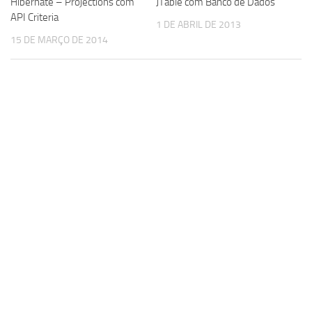
Hibernate – Projections com
JTable com Banco de Dados
API Criteria
1 DE ABRIL DE 2013
15 DE MARÇO DE 2014