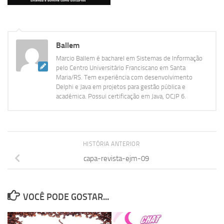
Ballem
Marcio Ballem é bacharel em Sistemas de Informação
pelo Centro Universitário Franciscano em Santa
Maria/RS. Tem experiência com desenvolvimento
Delphi e Java em projetos para gestão pública e
acadêmica. Possui certificação em Java, OCJP 6.
HISTÓRIA ANTERIOR
capa-revista-ejm-09
VOCÊ PODE GOSTAR...