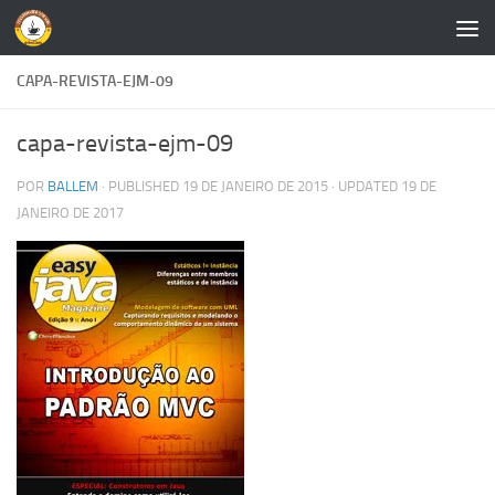
Skip to content
CAPA-REVISTA-EJM-09
capa-revista-ejm-09
POR
BALLEM
· PUBLISHED
19 DE JANEIRO DE 2015
· UPDATED
19 DE
JANEIRO DE 2017