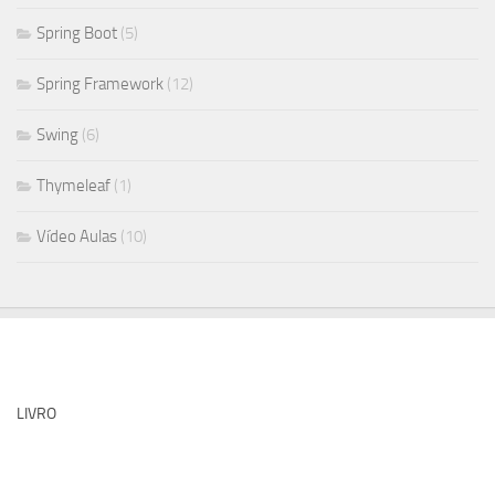
Spring Boot
(5)
Spring Framework
(12)
Swing
(6)
Thymeleaf
(1)
Vídeo Aulas
(10)
LIVRO