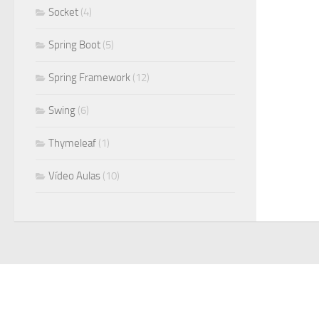
Socket
(4)
Spring Boot
(5)
Spring Framework
(12)
Swing
(6)
Thymeleaf
(1)
Vídeo Aulas
(10)