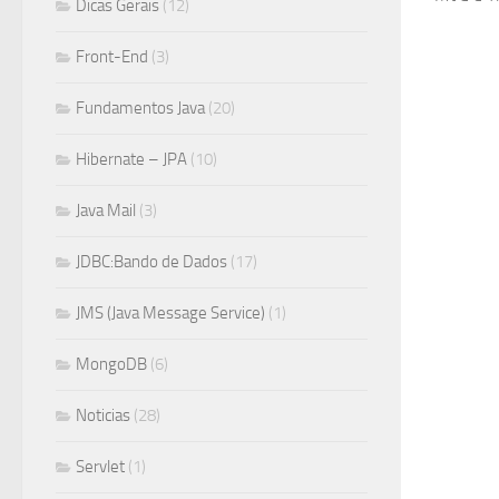
Dicas Gerais
(12)
Front-End
(3)
Fundamentos Java
(20)
Hibernate – JPA
(10)
Java Mail
(3)
JDBC:Bando de Dados
(17)
JMS (Java Message Service)
(1)
MongoDB
(6)
Noticias
(28)
Servlet
(1)