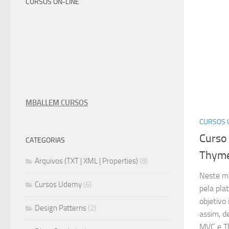
CURSOS ON-LINE
MBALLEM CURSOS
CURSOS
Curso
CATEGORIAS
Thyme
Arquivos (TXT | XML | Properties)
(8)
Neste mê
Cursos Udemy
(6)
pela pl
objetivo
Design Patterns
(2)
assim, d
MVC e T