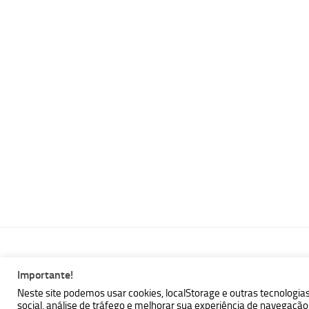
Importante!
MBallem | Programando com Java © 2026. Todos Direitos Reser
Neste site podemos usar cookies, localStorage e outras tecnologia
social, análise de tráfego e melhorar sua experiência de navegaç
Powered by
- Designed with the
Hueman theme