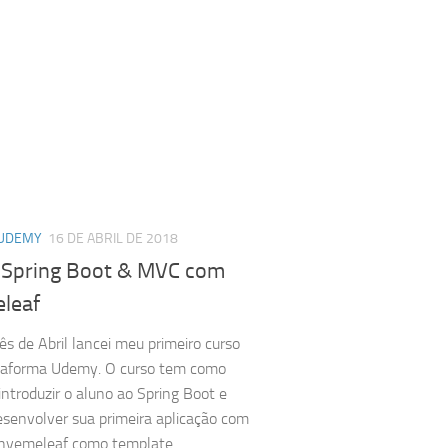
 UDEMY
16 DE ABRIL DE 2018
 Spring Boot & MVC com
leaf
s de Abril lancei meu primeiro curso
ataforma Udemy. O curso tem como
 introduzir o aluno ao Spring Boot e
esenvolver sua primeira aplicação com
hyemeleaf como template...