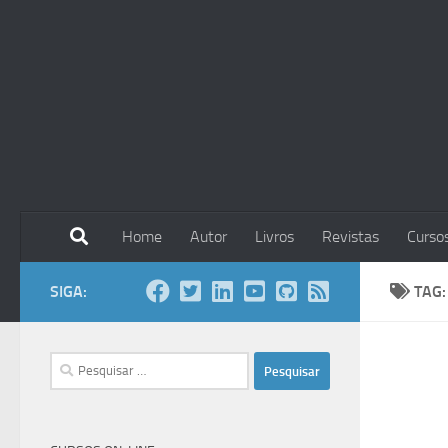
Skip to content
Home
Autor
Livros
Revistas
Curso
SIGA:
TAG
Pesquisar
por: