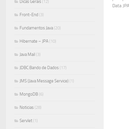
Dicas Gerais
(12)
Data JPA
Front-End
(3)
Fundamentos Java
(20)
Hibernate – JPA
(10)
Java Mail
(3)
JDBC:Bando de Dados
(17)
JMS (Java Message Service)
(1)
MongoDB
(6)
Noticias
(28)
Servlet
(1)