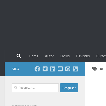
Skip to content
Home
Autor
Livros
Revistas
Curso
SIGA:
TAG
Pesquisar
por: