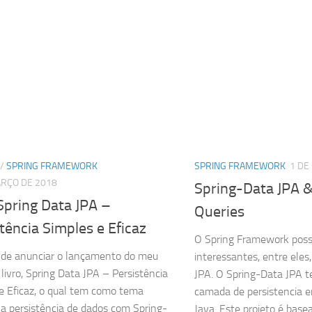
/
SPRING FRAMEWORK
SPRING FRAMEWORK
1 DE
ARÇO DE 2018
Spring-Data JPA 
Spring Data JPA –
Queries
tência Simples e Eficaz
O Spring Framework poss
 de anunciar o lançamento do meu
interessantes, entre eles
livro, Spring Data JPA – Persistência
JPA. O Spring-Data JPA 
e Eficaz, o qual tem como tema
camada de persistencia 
l a persistência de dados com Spring-
Java. Este projeto é basea