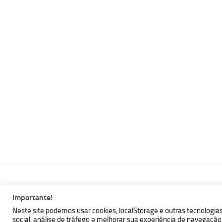
Importante!
MBallem | Programando com Java © 2026. Todos Direitos Reser
Neste site podemos usar cookies, localStorage e outras tecnologia
social, análise de tráfego e melhorar sua experiência de navegaç
Powered by
- Designed with the
Hueman theme