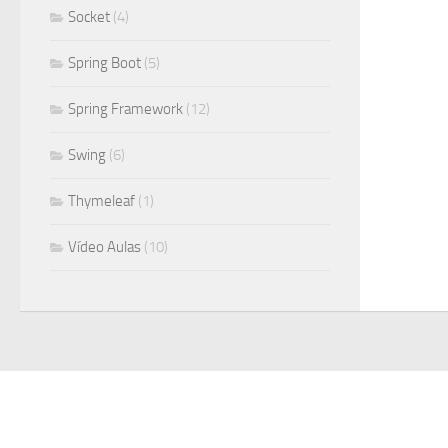
Socket
(4)
Spring Boot
(5)
Spring Framework
(12)
Swing
(6)
Thymeleaf
(1)
Vídeo Aulas
(10)