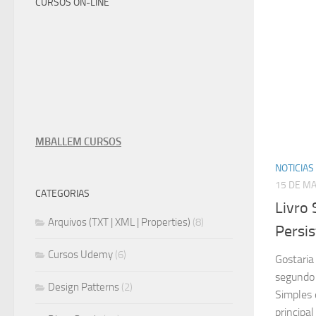
CURSOS ON-LINE
MBALLEM CURSOS
NOTICIAS
15 DE M
CATEGORIAS
Livro 
Arquivos (TXT | XML | Properties)
(8)
Persis
Cursos Udemy
(6)
Gostaria
segundo 
Design Patterns
(2)
Simples 
principa