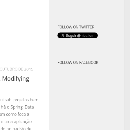
FOLLOW ON TWITTER
FOLLOW ON FACEBOOK
 OUTUBRO DE 2015
& Modifying
uí sub-projetos bem
, há o Spring-Data
tem como foco a
em uma aplicação
do no padrão de...