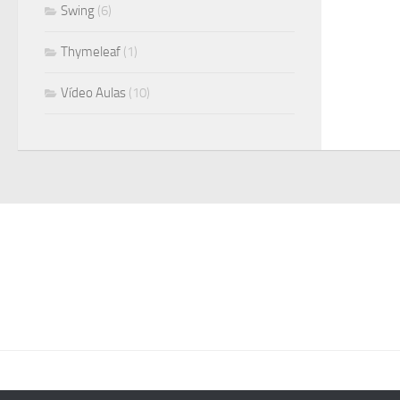
Swing
(6)
Thymeleaf
(1)
Vídeo Aulas
(10)