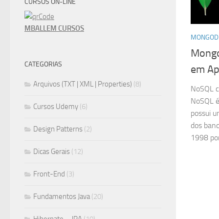
CURSOS ON-LINE
MBALLEM CURSOS
MONGOD
Mongo
CATEGORIAS
em Ap
Arquivos (TXT | XML | Properties)
(8)
NoSQL c
NoSQL é 
Cursos Udemy
(6)
possui u
dos banc
Design Patterns
(2)
1998 por 
Dicas Gerais
(12)
Front-End
(3)
Fundamentos Java
(20)