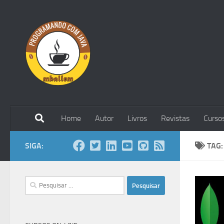
Skip to content
Home
Autor
Livros
Revistas
Curso
SIGA:
TAG
Pesquisar
por: