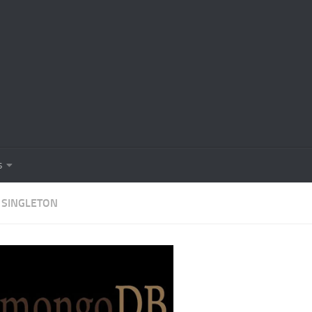
s
:
SINGLETON