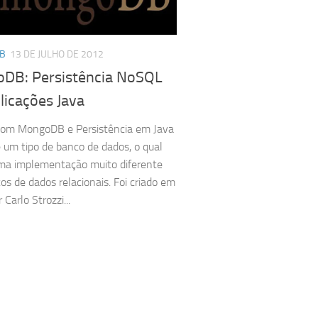
B
13 DE JULHO DE 2012
DB: Persistência NoSQL
licações Java
om MongoDB e Persistência em Java
um tipo de banco de dados, o qual
ma implementação muito diferente
os de dados relacionais. Foi criado em
Carlo Strozzi...