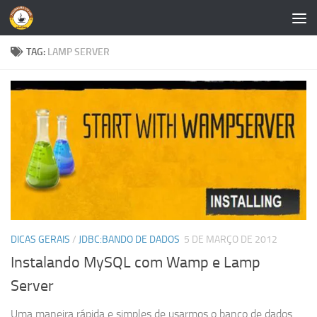
Skip to content
TAG:
LAMP SERVER
DICAS GERAIS
/
JDBC:BANDO DE DADOS
5 DE MARÇO DE 2012
Instalando MySQL com Wamp e Lamp
Server
Uma maneira rápida e simples de usarmos o banco de dados