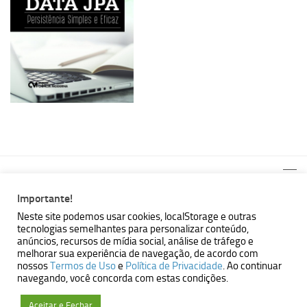
Importante!
Neste site podemos usar cookies, localStorage e outras
tecnologias semelhantes para personalizar conteúdo,
MBallem | Programando com Java © 2026. Todos Direitos
anúncios, recursos de mídia social, análise de tráfego e
Reservados.
melhorar sua experiência de navegação, de acordo com
nossos
Termos de Uso
e
Política de Privacidade
. Ao continuar
Powered by
- Designed with the
Hueman theme
navegando, você concorda com estas condições.
Aceitar e Fechar