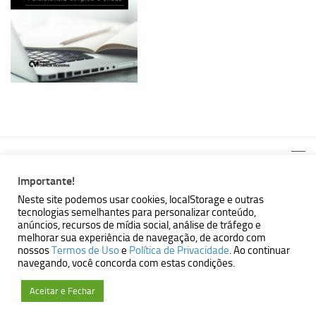
Importante!
Neste site podemos usar cookies, localStorage e outras
tecnologias semelhantes para personalizar conteúdo,
MBallem | Programando com Java © 2026. Todos Direitos
anúncios, recursos de mídia social, análise de tráfego e
Reservados.
melhorar sua experiência de navegação, de acordo com
nossos
Termos de Uso
e
Política de Privacidade
. Ao continuar
Powered by
- Designed with the
Hueman theme
navegando, você concorda com estas condições.
Aceitar e Fechar