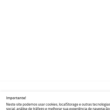
Importante!
MBallem | Programando com Java © 2026. Todos Direitos Reser
Neste site podemos usar cookies, localStorage e outras tecnologia
social, análise de tráfego e melhorar sua experiência de navegaç
Powered by
- Designed with the
Hueman theme