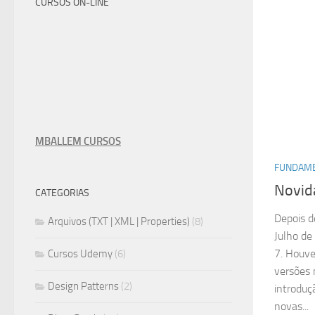
CURSOS ON-LINE
MBALLEM CURSOS
FUNDAME
Novid
CATEGORIAS
Depois d
Arquivos (TXT | XML | Properties)
(8)
Julho de
7. Houve
Cursos Udemy
(6)
versões 
Design Patterns
(2)
introduç
novas...