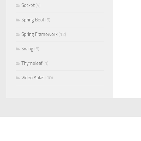
Socket
(4)
Spring Boot
(5)
Spring Framework
(12)
Swing
(6)
Thymeleaf
(1)
Vídeo Aulas
(10)