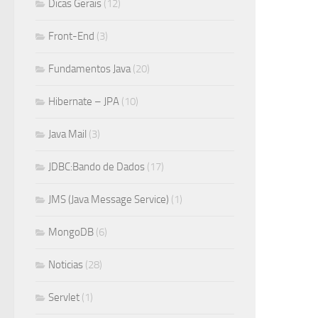
Dicas Gerais
(12)
Front-End
(3)
Fundamentos Java
(20)
Hibernate – JPA
(10)
Java Mail
(3)
JDBC:Bando de Dados
(17)
JMS (Java Message Service)
(1)
MongoDB
(6)
Noticias
(28)
Servlet
(1)