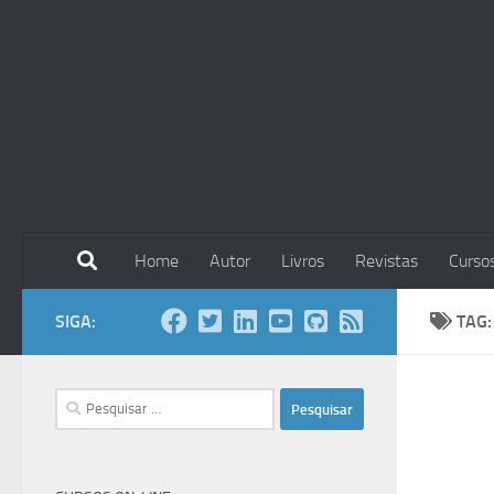
Skip to content
Home
Autor
Livros
Revistas
Curso
SIGA:
TAG
Pesquisar
por: