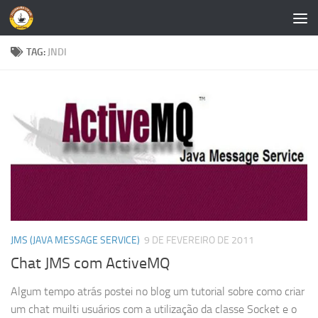
Skip to content
TAG:
JNDI
JMS (JAVA MESSAGE SERVICE)
9 DE FEVEREIRO DE 2011
Chat JMS com ActiveMQ
Algum tempo atrás postei no blog um tutorial sobre como criar
um chat muilti usuários com a utilização da classe Socket e o