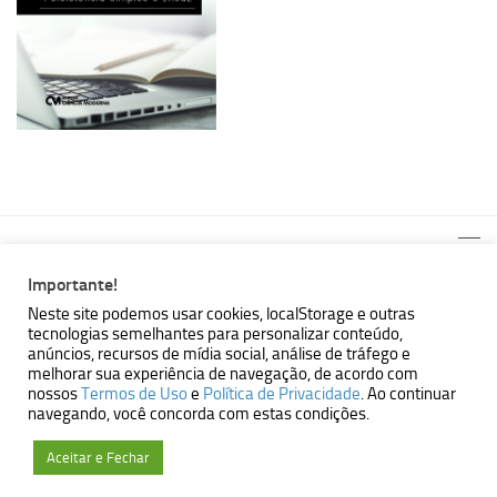
Importante!
Neste site podemos usar cookies, localStorage e outras
tecnologias semelhantes para personalizar conteúdo,
MBallem | Programando com Java © 2026. Todos Direitos
anúncios, recursos de mídia social, análise de tráfego e
Reservados.
melhorar sua experiência de navegação, de acordo com
nossos
Termos de Uso
e
Política de Privacidade
. Ao continuar
Powered by
- Designed with the
Hueman theme
navegando, você concorda com estas condições.
Aceitar e Fechar