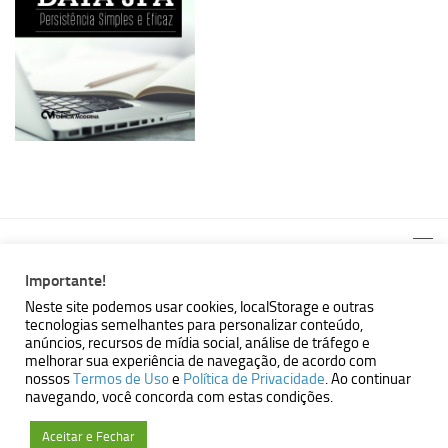
Importante!
Neste site podemos usar cookies, localStorage e outras
tecnologias semelhantes para personalizar conteúdo,
MBallem | Programando com Java © 2026. Todos Direitos
anúncios, recursos de mídia social, análise de tráfego e
Reservados.
melhorar sua experiência de navegação, de acordo com
nossos
Termos de Uso
e
Política de Privacidade
. Ao continuar
Powered by
- Designed with the
Hueman theme
navegando, você concorda com estas condições.
Aceitar e Fechar