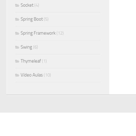
Socket
(4)
Spring Boot
(5)
Spring Framework
(12)
Swing
(6)
Thymeleaf
(1)
Vídeo Aulas
(10)