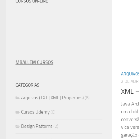
CURSOS ON-LINE
MBALLEM CURSOS
ARQUIVOS
2 DE ABR
CATEGORIAS
XML –
Arquivos (TXT | XML | Properties)
(8)
Java Arc
uma bibli
Cursos Udemy
(6)
conversã
Design Patterns
(2)
vice ver
geração 