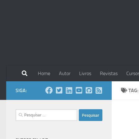
Skip to content
Home
Autor
Livros
Revistas
Curso
SIGA:
TAG
Pesquisar
por: