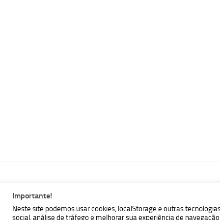
Importante!
MBallem | Programando com Java © 2026. Todos Direitos Reser
Neste site podemos usar cookies, localStorage e outras tecnologia
social, análise de tráfego e melhorar sua experiência de navegaç
Powered by
- Designed with the
Hueman theme