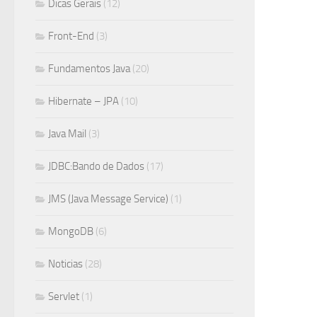
Dicas Gerais
(12)
Front-End
(3)
Fundamentos Java
(20)
Hibernate – JPA
(10)
Java Mail
(3)
JDBC:Bando de Dados
(17)
JMS (Java Message Service)
(1)
MongoDB
(6)
Noticias
(28)
Servlet
(1)