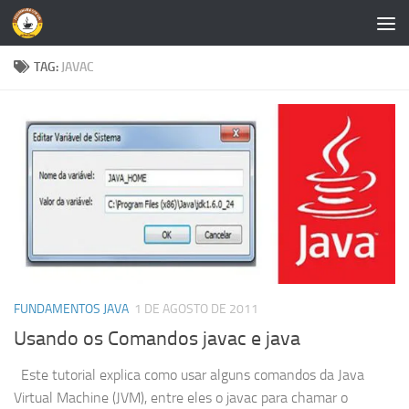
Skip to content
TAG:
JAVAC
FUNDAMENTOS JAVA
1 DE AGOSTO DE 2011
Usando os Comandos javac e java
Este tutorial explica como usar alguns comandos da Java
Virtual Machine (JVM), entre eles o javac para chamar o