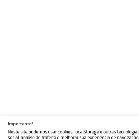
Importante!
MBallem | Programando com Java © 2026. Todos Direitos Reser
Neste site podemos usar cookies, localStorage e outras tecnologia
social, análise de tráfego e melhorar sua experiência de navegaç
Powered by
- Designed with the
Hueman theme