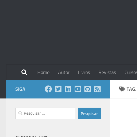
Skip to content
Home
Autor
Livros
Revistas
Curso
SIGA:
TAG
Pesquisar
por: