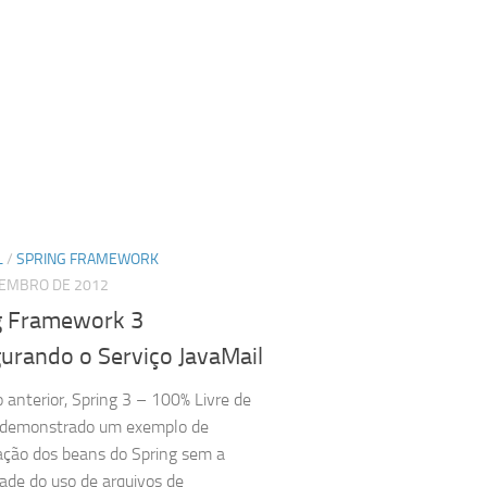
L
/
SPRING FRAMEWORK
ZEMBRO DE 2012
g Framework 3
gurando o Serviço JavaMail
o anterior, Spring 3 – 100% Livre de
i demonstrado um exemplo de
ação dos beans do Spring sem a
ade do uso de arquivos de