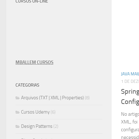
CURSOS ON-LINE
MBALLEM CURSOS
JAVA MAI
1 DE DE
CATEGORIAS
Sprin
Arquivos (TXT | XML | Properties)
(8)
Confi
Cursos Udemy
(6)
No artig
XML, fo
Design Patterns
(2)
configur
necessid