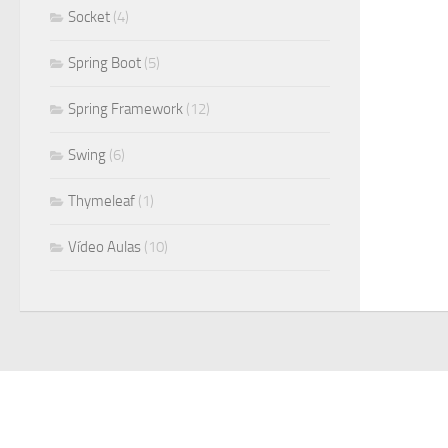
Socket
(4)
Spring Boot
(5)
Spring Framework
(12)
Swing
(6)
Thymeleaf
(1)
Vídeo Aulas
(10)