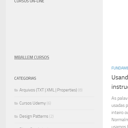
CURSOS ON-LINE
MBALLEM CURSOS
FUNDAME
Usand
CATEGORIAS
instru
Arquivos (TXT | XML | Properties)
(8)
As palav
Cursos Udemy
(6)
usadas pa
inteiro 
Design Patterns
(2)
Normalm
usamos 