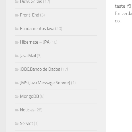
Dicas Gerais
(12)
teste if
for verd
Front-End
(3)
do...
Fundamentos Java
(20)
Hibernate – JPA
(10)
Java Mail
(3)
JDBC:Bando de Dados
(17)
JMS (Java Message Service)
(1)
MongoDB
(6)
Noticias
(28)
Servlet
(1)