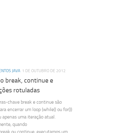
NTOS JAVA
1 DE OUTUBRO DE 2012
o break, continue e
ções rotuladas
ras-chave break e continue são
ra encerrar um loop (while() ou for())
ou apenas uma iteração atual.
ente, quando
break ou continue, executamos um