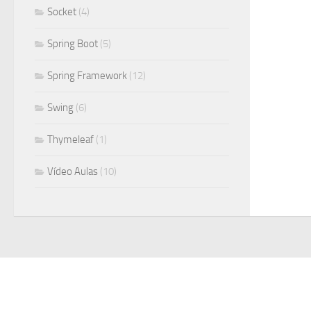
Socket
(4)
Spring Boot
(5)
Spring Framework
(12)
Swing
(6)
Thymeleaf
(1)
Vídeo Aulas
(10)