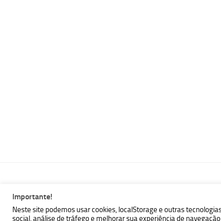
Importante!
MBallem | Programando com Java © 2026. Todos Direitos Reser
Neste site podemos usar cookies, localStorage e outras tecnologia
social, análise de tráfego e melhorar sua experiência de navegaç
Powered by
- Designed with the
Hueman theme