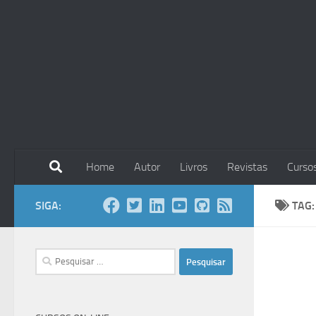
Skip to content
Home
Autor
Livros
Revistas
Curso
SIGA:
TAG
Pesquisar
por: