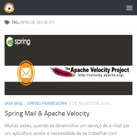
Skip to content
TAG:
APACHE VELOCITY
JAVA MAIL
/
SPRING FRAMEWORK
6 DE AGOSTO DE 2014
Spring Mail & Apache Velocity
Muitas vezes, quando se desenvolve um serviço de e-mail por
um aplicativo, existe a necessidade de se trabalhar com