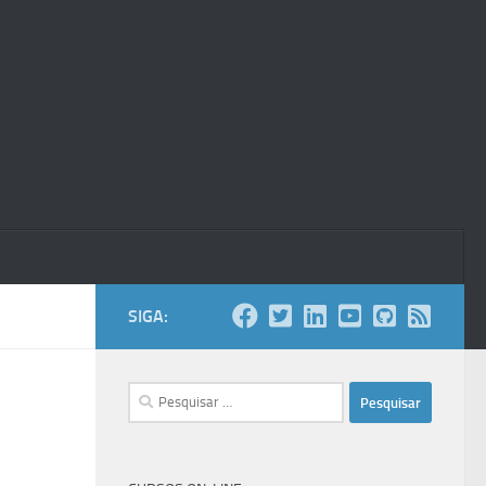
SIGA:
Pesquisar
por: