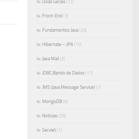
Dicas Gerais
(12)
Front-End
(3)
Fundamentos Java
(20)
Hibernate – JPA
(10)
Java Mail
(3)
JDBC:Bando de Dados
(17)
JMS (Java Message Service)
(1)
MongoDB
(6)
Noticias
(28)
Servlet
(1)