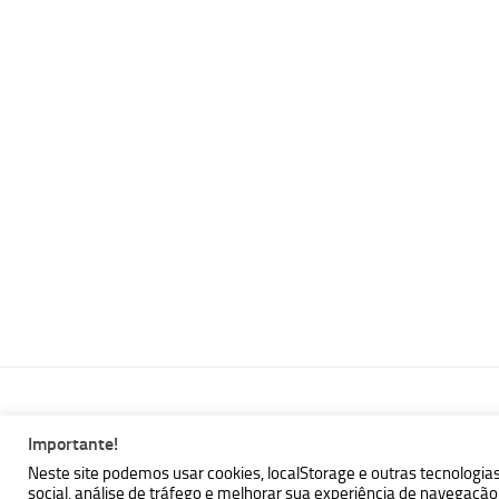
Importante!
MBallem | Programando com Java © 2026. Todos Direitos Reser
Neste site podemos usar cookies, localStorage e outras tecnologia
social, análise de tráfego e melhorar sua experiência de navegaç
Powered by
- Designed with the
Hueman theme