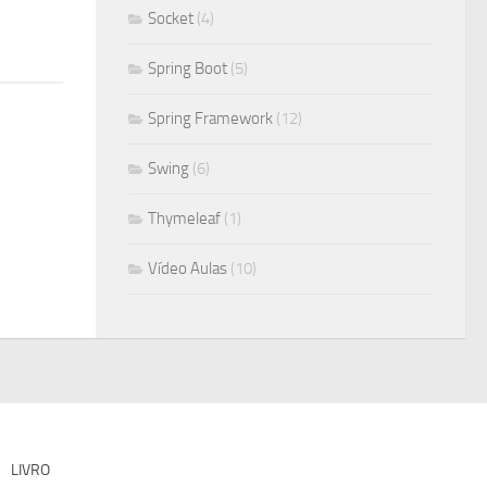
Socket
(4)
Spring Boot
(5)
Spring Framework
(12)
Swing
(6)
Thymeleaf
(1)
Vídeo Aulas
(10)
LIVRO