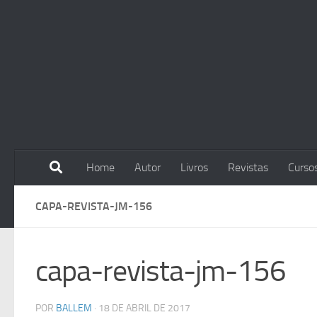
Skip to content
Home
Autor
Livros
Revistas
Curso
CAPA-REVISTA-JM-156
capa-revista-jm-156
POR
BALLEM
·
18 DE ABRIL DE 2017