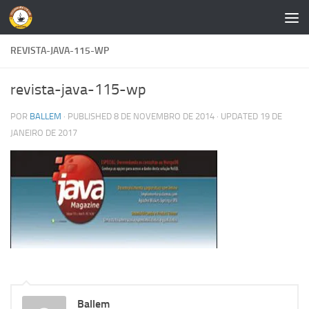
Skip to content
REVISTA-JAVA-115-WP
revista-java-115-wp
POR
BALLEM
· PUBLISHED
8 DE NOVEMBRO DE 2014
· UPDATED
19 DE
JANEIRO DE 2017
Ballem