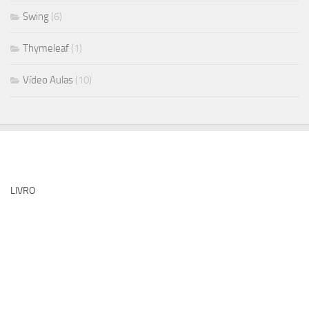
Swing
(6)
Thymeleaf
(1)
Vídeo Aulas
(10)
LIVRO