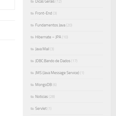
Dicas Gerais
(12)
Front-End
(3)
Fundamentos Java
(20)
Hibernate – JPA
(10)
Java Mail
(3)
JDBC:Bando de Dados
(17)
JMS (Java Message Service)
(1)
MongoDB
(6)
Noticias
(28)
Servlet
(1)