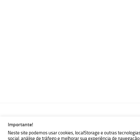
Importante!
MBallem | Programando com Java © 2026. Todos Direitos Reser
Neste site podemos usar cookies, localStorage e outras tecnologia
social, análise de tráfego e melhorar sua experiência de navegaç
Powered by
- Designed with the
Hueman theme