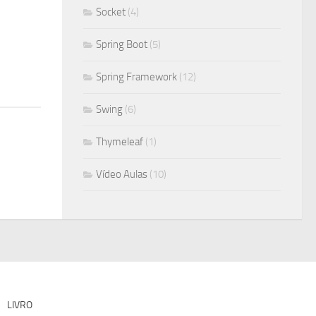
Socket
(4)
Spring Boot
(5)
Spring Framework
(12)
Swing
(6)
Thymeleaf
(1)
Vídeo Aulas
(10)
LIVRO