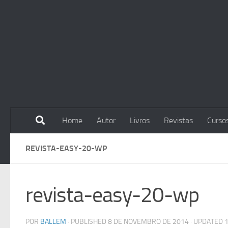
Skip to content
Home
Autor
Livros
Revistas
Curso
REVISTA-EASY-20-WP
revista-easy-20-wp
POR
BALLEM
· PUBLISHED
8 DE NOVEMBRO DE 2014
· UPDATED
1