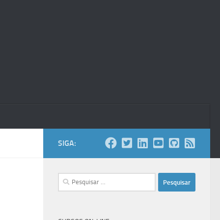
SIGA:
Pesquisar
por: