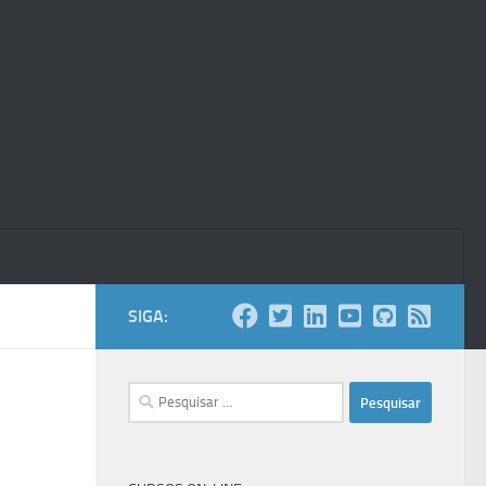
SIGA:
Pesquisar
por: