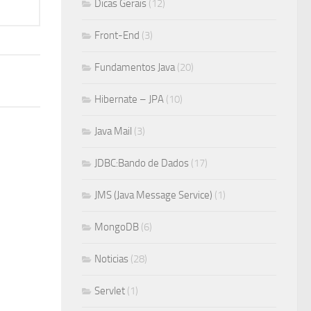
Dicas Gerais
(12)
Front-End
(3)
Fundamentos Java
(20)
Hibernate – JPA
(10)
Java Mail
(3)
JDBC:Bando de Dados
(17)
JMS (Java Message Service)
(1)
MongoDB
(6)
Noticias
(28)
Servlet
(1)