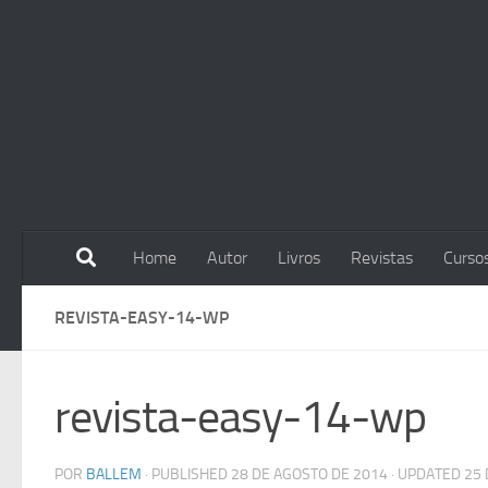
Skip to content
Home
Autor
Livros
Revistas
Curso
REVISTA-EASY-14-WP
revista-easy-14-wp
POR
BALLEM
· PUBLISHED
28 DE AGOSTO DE 2014
· UPDATED
25 