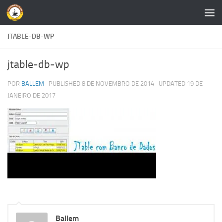
Skip to content
JTABLE-DB-WP
jtable-db-wp
POR
BALLEM
· PUBLISHED
8 DE NOVEMBRO DE 2014
· UPDATED
19 DE
JANEIRO DE 2017
Ballem