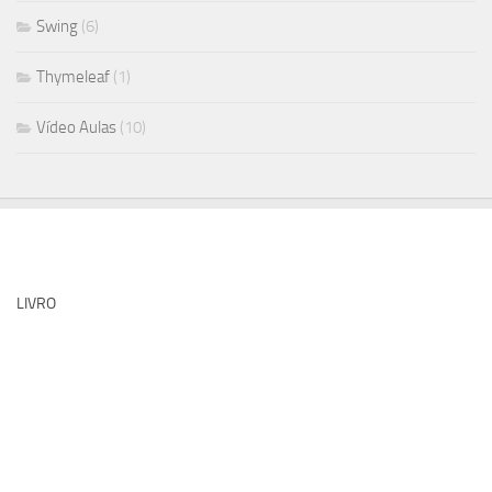
Swing
(6)
Thymeleaf
(1)
Vídeo Aulas
(10)
LIVRO