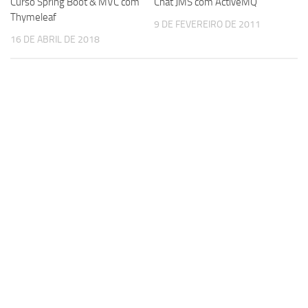
Chat JMS com ActiveMQ
Curso Spring Boot & MVC com
Thymeleaf
9 DE FEVEREIRO DE 2011
16 DE ABRIL DE 2018