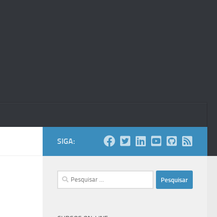
SIGA:
Pesquisar
por: