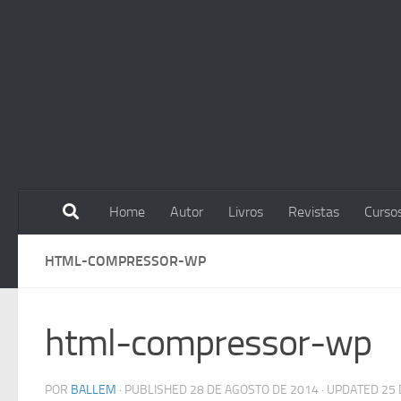
Skip to content
Home
Autor
Livros
Revistas
Curso
HTML-COMPRESSOR-WP
html-compressor-wp
POR
BALLEM
· PUBLISHED
28 DE AGOSTO DE 2014
· UPDATED
25 