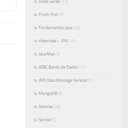
Dicas Gerais
(12)
Front-End
(3)
Fundamentos Java
(20)
Hibernate – JPA
(10)
Java Mail
(3)
JDBC:Bando de Dados
(17)
JMS (Java Message Service)
(1)
MongoDB
(6)
Noticias
(28)
Servlet
(1)