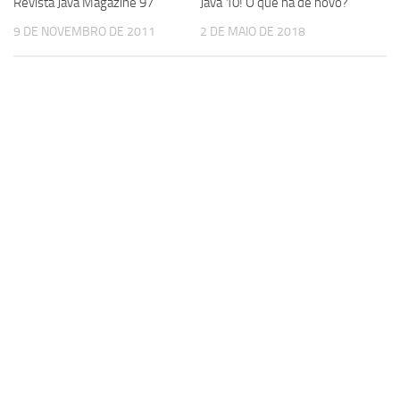
Revista Java Magazine 97
Java 10! O que há de novo?
9 DE NOVEMBRO DE 2011
2 DE MAIO DE 2018