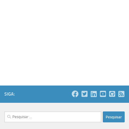
SIGA:
Pesquisar
por: