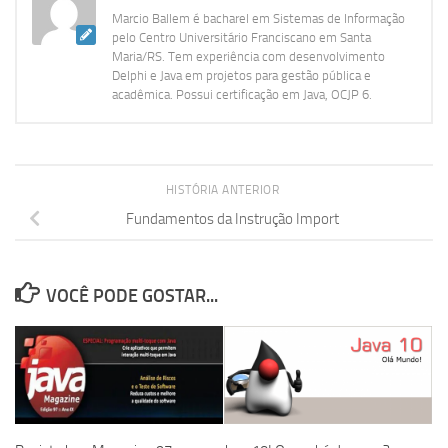
Marcio Ballem é bacharel em Sistemas de Informação
pelo Centro Universitário Franciscano em Santa
Maria/RS. Tem experiência com desenvolvimento
Delphi e Java em projetos para gestão pública e
acadêmica. Possui certificação em Java, OCJP 6.
HISTÓRIA ANTERIOR
Fundamentos da Instrução Import
VOCÊ PODE GOSTAR...