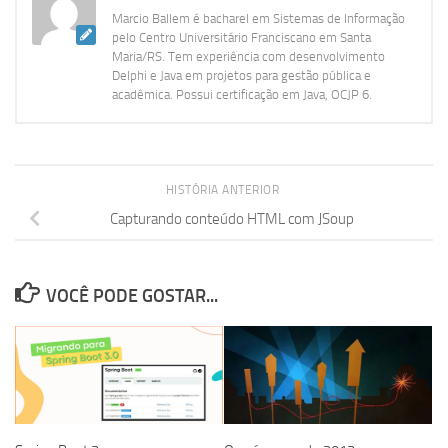
Marcio Ballem é bacharel em Sistemas de Informação
pelo Centro Universitário Franciscano em Santa
Maria/RS. Tem experiência com desenvolvimento
Delphi e Java em projetos para gestão pública e
acadêmica. Possui certificação em Java, OCJP 6.
HISTÓRIA ANTERIOR
Capturando conteúdo HTML com JSoup
VOCÊ PODE GOSTAR...