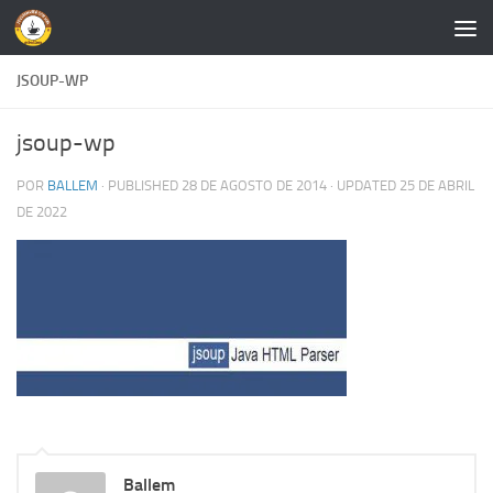
Skip to content
JSOUP-WP
jsoup-wp
POR
BALLEM
· PUBLISHED
28 DE AGOSTO DE 2014
· UPDATED
25 DE ABRIL
DE 2022
Ballem